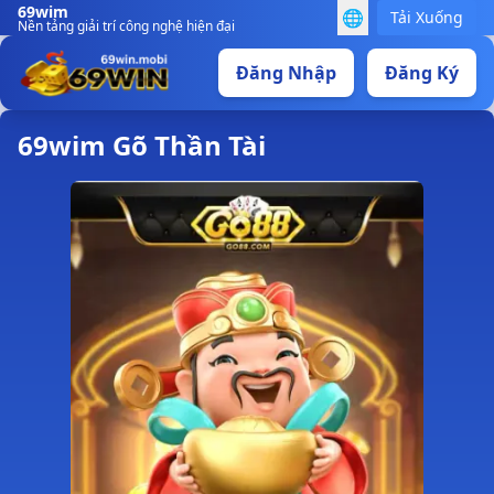
69wim
🌐
Tải Xuống
Nền tảng giải trí công nghệ hiện đại
Đăng Nhập
Đăng Ký
69wim Gõ Thần Tài