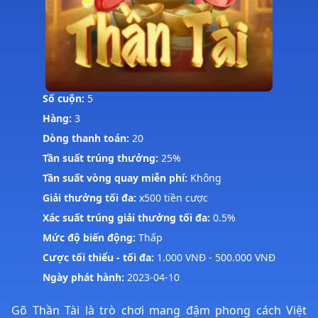
Số cuộn:
5
Hàng:
3
Dòng thanh toán:
20
Tần suất trúng thưởng:
25%
Tần suất vòng quay miễn phí:
Không
Giải thưởng tối đa:
x500 tiền cược
Xác suất trúng giải thưởng tối đa:
0.5%
Mức độ biến động:
Thấp
Cược tối thiểu - tối đa:
1.000 VNĐ - 500.000 VNĐ
Ngày phát hành:
2023-04-10
Gõ Thần Tài là trò chơi mang đậm phong cách Việt