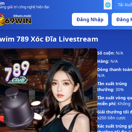
im
🌐
Tải Xu
ảng giải trí công nghệ hiện đại
Đăng Nhập
Đăng 
wim 789 Xóc Đĩa Livestream
Số cuộn:
N/A
Hàng:
N/A
Dòng thanh toán
N/A
Tần suất trúng
thưởng:
30%
Tần suất vòng q
miễn phí:
Không
Giải thưởng tối 
x200 tiền cược
Xác suất trúng gi
thưởng tối đa:
0