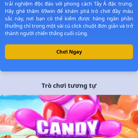
trải nghiệm độc đáo với phong cách Tây Á đặc trưng.
Hãy ghé thăm 69win để khám phá trò chơi đầy màu
sắc này, nơi bạn có thể kiếm được hàng ngàn phần
thưởng chỉ trong một vài cú click chuột đơn giản và trở
thành người chiến thắng cuối cùng.
Chơi Ngay
Trò chơi tương tự