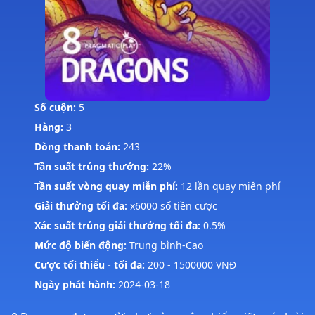
Số cuộn:
5
Hàng:
3
Dòng thanh toán:
243
Tần suất trúng thưởng:
22%
Tần suất vòng quay miễn phí:
12 lần quay miễn phí
Giải thưởng tối đa:
x6000 số tiền cược
Xác suất trúng giải thưởng tối đa:
0.5%
Mức độ biến động:
Trung bình-Cao
Cược tối thiểu - tối đa:
200 - 1500000 VNĐ
Ngày phát hành:
2024-03-18