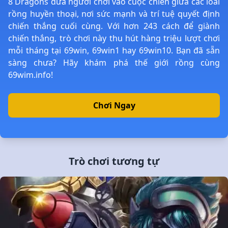
8 Dragons đưa người chơi vào cuộc chiến giữa các loài
rồng huyền thoại, nơi sức mạnh và trí tuệ quyết định
chiến thắng cuối cùng. Với hơn 243 cách để giành
chiến thắng, trò chơi này thu hút hàng triệu lượt chơi
mỗi tháng tại 69win, 69win1 hay 69win10. Bạn đã sẵn
sàng chưa? Hãy khám phá thế giới rồng cùng
69wim.info!
Chơi Ngay
Trò chơi tương tự